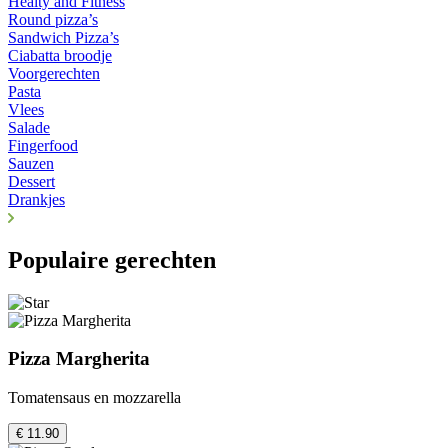
Healty and Fitness
Round pizza’s
Sandwich Pizza’s
Ciabatta broodje
Voorgerechten
Pasta
Vlees
Salade
Fingerfood
Sauzen
Dessert
Drankjes
Populaire gerechten
Pizza Margherita
Tomatensaus en mozzarella
€ 11.90