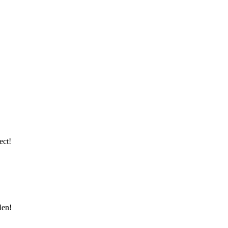
ect!
len!